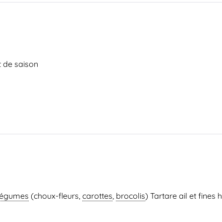
t de saison
 légumes
(choux-fleurs,
carottes
,
brocolis
) Tartare ail et fines