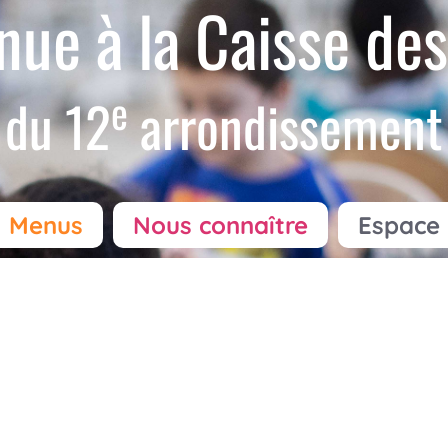
nue à la Caisse des
e
du 12
arrondissement
Menus
Nous connaître
Espace 