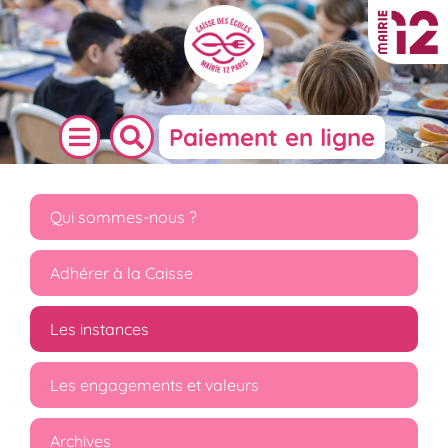
Paiement en ligne
Qui sommes-nous ?
Adhérer à la Caisse
Les instances
Les engagements et valeurs
Archives