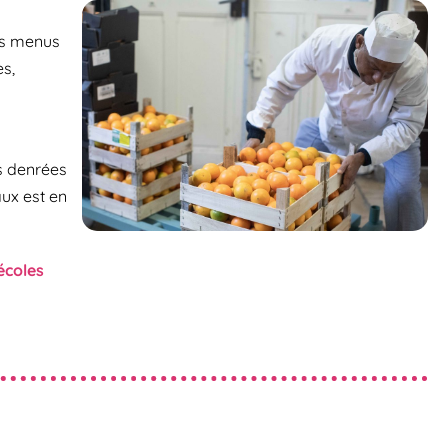
s menus
es,
s denrées
aux est en
écoles