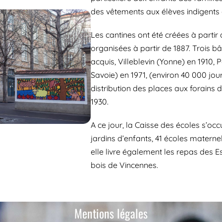
des vêtements aux élèves indigents à
Les cantines ont été créées à partir
organisées à partir de 1887. Trois b
acquis, Villeblevin (Yonne) en 1910,
Savoie) en 1971, (environ 40 000 jou
distribution des places aux forains d
1930.
A ce jour, la Caisse des écoles s’oc
jardins d’enfants, 41 écoles materne
elle livre également les repas des E
bois de Vincennes.
Mentions légales