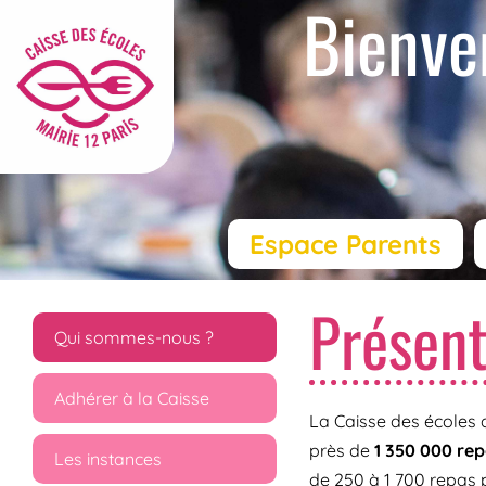
Bienve
Espace Parents
Présent
Qui sommes-nous ?
Adhérer à la Caisse
La Caisse des écoles 
près de
1 350 000 re
Les instances
de 250 à 1 700 repas p