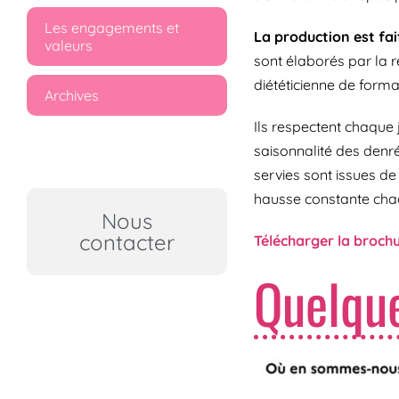
Les engagements et
La production est fai
valeurs
sont élaborés par la r
diététicienne de format
Archives
Ils respectent chaque jo
saisonnalité des denré
servies sont issues de
hausse constante cha
Nous
contacter
Télécharger la broch
Quelque