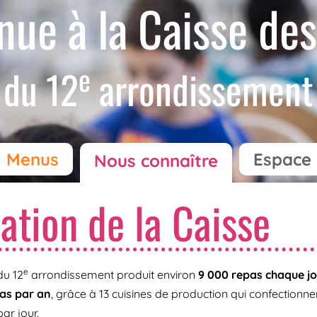
nue à la Caisse des
e
du 12
arrondissement
Menus
Espace 
Nous connaître
ation de la Caisse
e
du 12
arrondissement produit environ
9 000 repas chaque jo
pas par an
, grâce à 13 cuisines de production qui confectionn
ar jour.