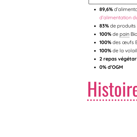
89,6%
d’aliment
d’alimentation d
83%
de produits
100%
de
pain
Bi
100%
des œufs B
100%
de la volail
2 repas végétar
0% d’OGM
Histoir