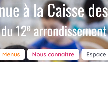
nue à la Caisse des
e
du 12
arrondissement
Menus
Nous connaître
Espace 