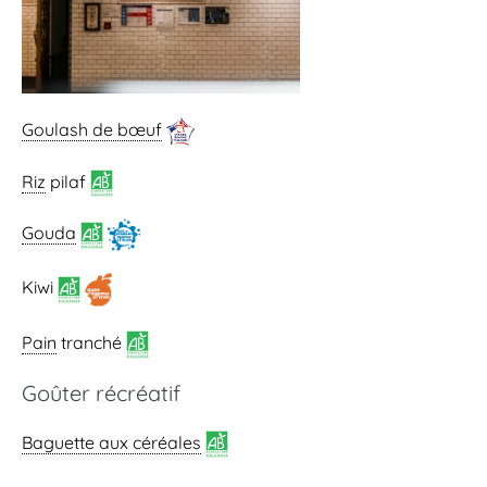
Goulash de bœuf
Riz
pilaf
Gouda
Kiwi
Pain
tranché
Goûter récréatif
Baguette aux céréales