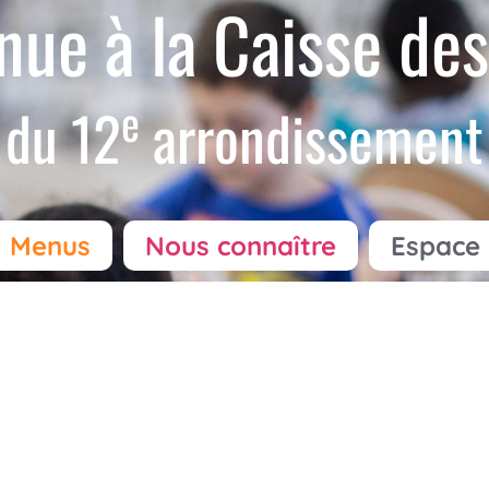
nue à la Caisse des
e
du 12
arrondissement
Menus
Nous connaître
Espace 