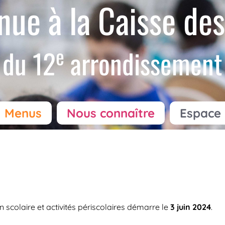
nue à la Caisse des
e
du 12
arrondissement
Menus
Nous connaître
Espace 
scolaire et activités périscolaires démarre le
3 juin 2024
.