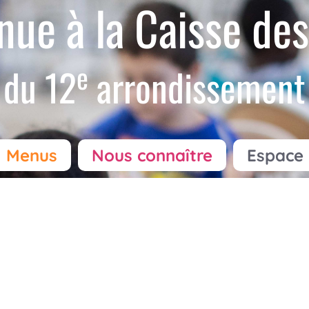
nue à la Caisse des
e
du 12
arrondissement
Menus
Nous connaître
Espace 