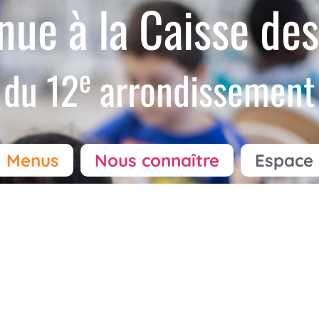
nue à la Caisse des
e
du 12
arrondissement
Menus
Nous connaître
Espace 