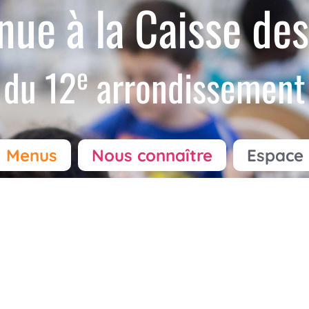
nue à la Caisse des
e
du 12
arrondissement
Menus
Nous connaître
Espace 