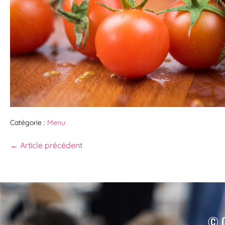
Catégorie :
Menu
← Article précédent
© C