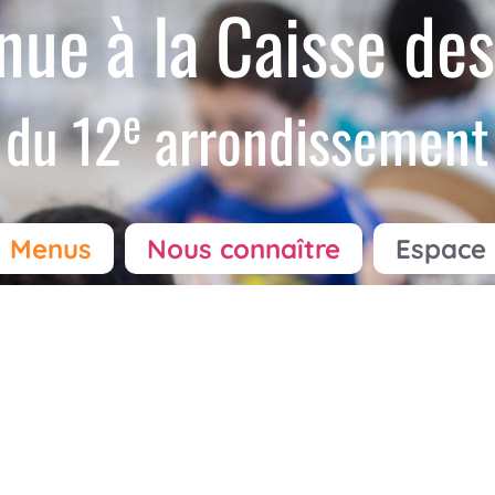
nue à la Caisse des
e
du 12
arrondissement
Menus
Nous connaître
Espace 