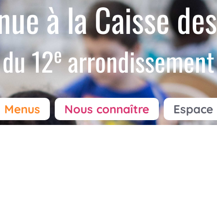
nue à la Caisse des
e
du 12
arrondissement
Menus
Nous connaître
Espace 