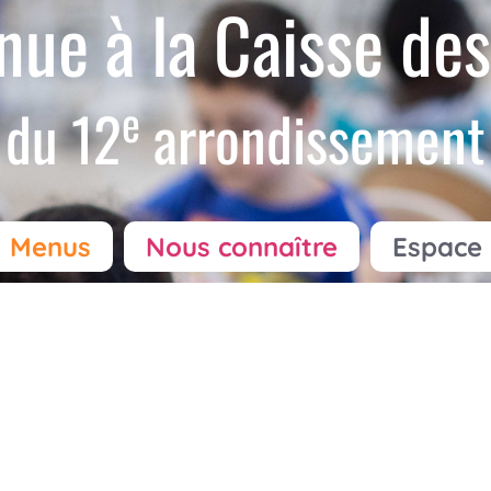
nue à la Caisse des
e
du 12
arrondissement
Menus
Nous connaître
Espace 