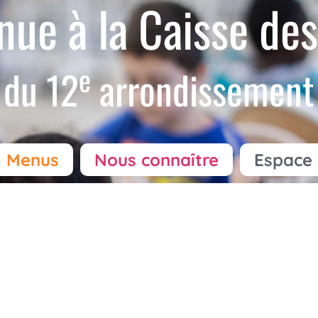
nue à la Caisse des
e
du 12
arrondissement
Menus
Nous connaître
Espace 