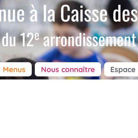
nue à la Caisse des
e
du 12
arrondissement
Menus
Nous connaître
Espace 