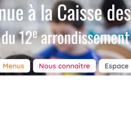
nue à la Caisse des
e
du 12
arrondissement
Menus
Nous connaître
Espace 