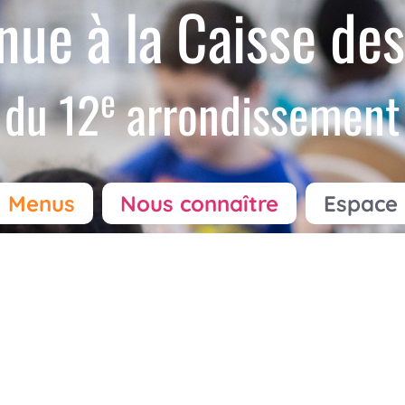
nue à la Caisse des
e
du 12
arrondissement
Menus
Nous connaître
Espace 