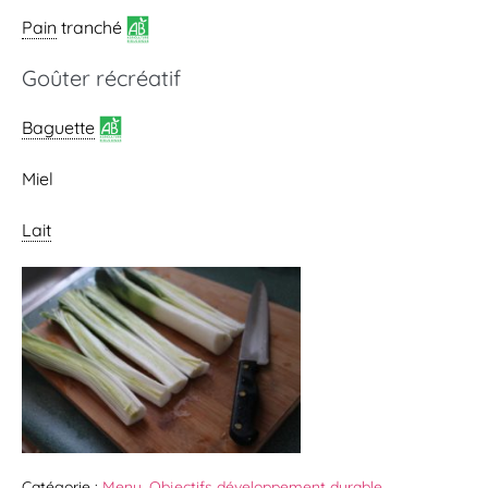
Pain
tranché
Goûter récréatif
Baguette
Miel
Lait
Catégorie :
Menu
,
Objectifs développement durable
,