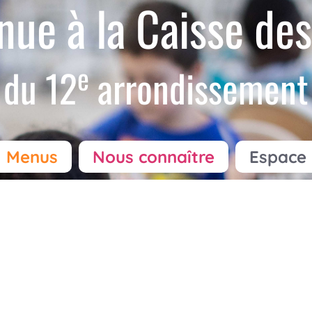
nue à la Caisse des
e
du 12
arrondissement
Menus
Nous connaître
Espace 