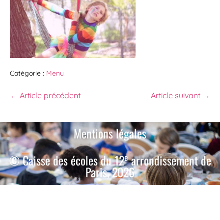
Catégorie :
Menu
← Article précédent
Article suivant →
Mentions légales
e
© Caisse des écoles du 12
arrondissement de
Paris, 2026