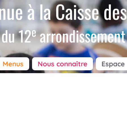
nue à la Caisse des
e
du 12
arrondissement
Menus
Nous connaître
Espace 