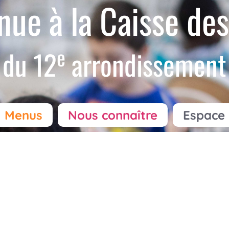
nue à la Caisse des
e
du 12
arrondissement
Menus
Nous connaître
Espace 