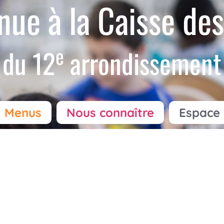
nue à la Caisse des
e
du 12
arrondissement
Menus
Nous connaître
Espace 