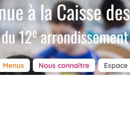
nue à la Caisse des
e
du 12
arrondissement
Menus
Nous connaître
Espace 