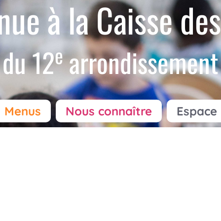
nue à la Caisse des
e
du 12
arrondissement
Menus
Nous connaître
Espace 