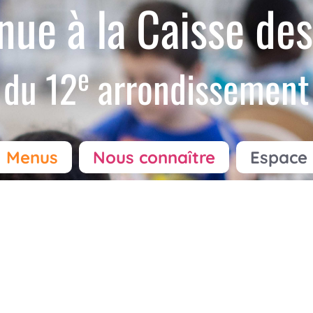
nue à la Caisse des
e
du 12
arrondissement
Menus
Nous connaître
Espace 