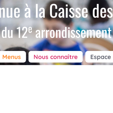
nue à la Caisse des
e
du 12
arrondissement
Menus
Nous connaître
Espace 