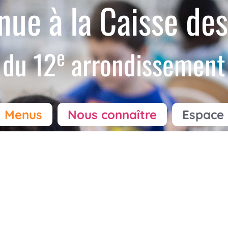
nue à la Caisse des
e
du 12
arrondissement
Menus
Nous connaître
Espace 