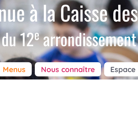
nue à la Caisse des
e
du 12
arrondissement
Menus
Nous connaître
Espace 