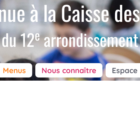
nue à la Caisse des
e
du 12
arrondissement
Menus
Nous connaître
Espace 