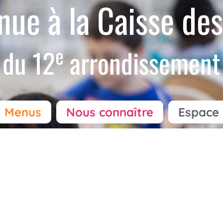
nue à la Caisse des
e
du 12
arrondissement
Menus
Nous connaître
Espace 