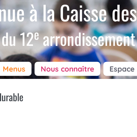
nue à la Caisse des
e
du 12
arrondissement
Menus
Nous connaître
Espace 
durable