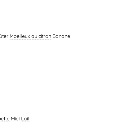
ûter
Moelleux au citron
Banane
ette
Miel
Lait