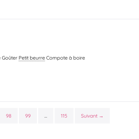
é Goûter
Petit beurre
Compote à boire
98
99
…
115
Suivant →